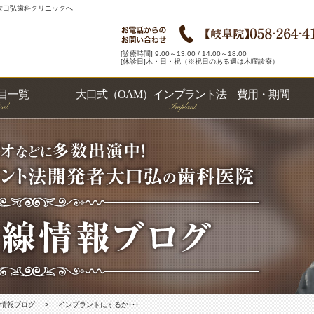
大口弘歯科クリニックへ
[診療時間] 9:00～13:00 / 14:00～18:00
[休診日]木・日・祝（※祝日のある週は木曜診療）
目一覧
大口式（OAM）インプラント法 費用・期間
科
科
トニング
・義歯
科
ー
療
ラント法
情報ブログ
インプラントにするか･･･