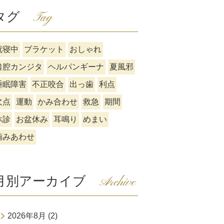
タグ
Tag
就寝中
ブラケット
おしゃれ
口腔カンジタ
ヘルパンギーナ
夏風邪
睡眠障害
不正咬合
出っ歯
利点
欠点
運動
かみ合わせ
救急
期間
休診
お盆休み
耳鳴り
めまい
噛みあわせ
月別アーカイブ
Archive
2026年8月
(2)