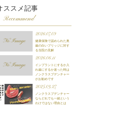
オススメ記事
Recommend
2026.07.09
健康保険で認められた奥
歯の白いブリッジに対す
る当院の見解
2026.06.11
インプラントにするか入
れ歯にするか迷った時は
ノンクラスプデンチャー
がお勧めです
2025.03.27
ノンクラスプデンチャー
ならどれでも一緒という
わけではない理由とは