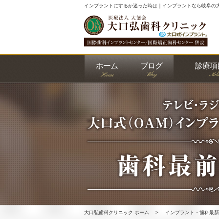
インプラントにするか迷った時は｜インプラントなら岐阜の
ホーム
ブログ
診療項
大口式
予防歯
審美歯
ホワイ
入れ歯
矯正歯
レーザ
根管治
インプ
大口弘歯科クリニック ホーム
インプラント・歯科最新