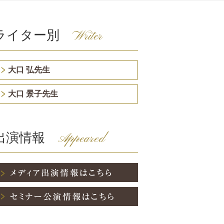
ライター別
Writer
大口 弘先生
大口 景子先生
出演情報
Appeared