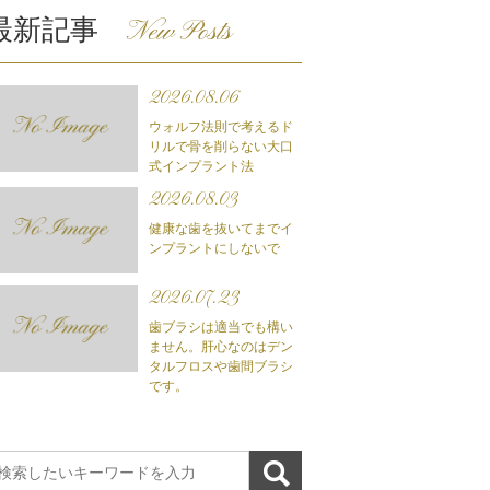
最新記事
New Posts
2026.08.06
ウォルフ法則で考えるド
リルで骨を削らない大口
式インプラント法
2026.08.03
健康な歯を抜いてまでイ
ンプラントにしないで
2026.07.23
歯ブラシは適当でも構い
ません。肝心なのはデン
タルフロスや歯間ブラシ
です。