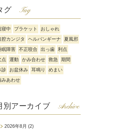
タグ
Tag
就寝中
ブラケット
おしゃれ
口腔カンジタ
ヘルパンギーナ
夏風邪
睡眠障害
不正咬合
出っ歯
利点
欠点
運動
かみ合わせ
救急
期間
休診
お盆休み
耳鳴り
めまい
噛みあわせ
月別アーカイブ
Archive
2026年8月
(2)