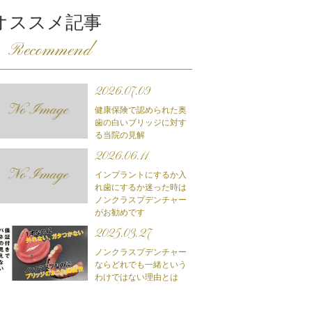
オススメ記事
Recommend
2026.07.09
健康保険で認められた奥
歯の白いブリッジに対す
る当院の見解
2026.06.11
インプラントにするか入
れ歯にするか迷った時は
ノンクラスプデンチャー
がお勧めです
2025.03.27
ノンクラスプデンチャー
ならどれでも一緒という
わけではない理由とは