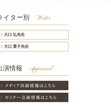
ライター別
Writer
大口 弘先生
大口 景子先生
出演情報
Appeared