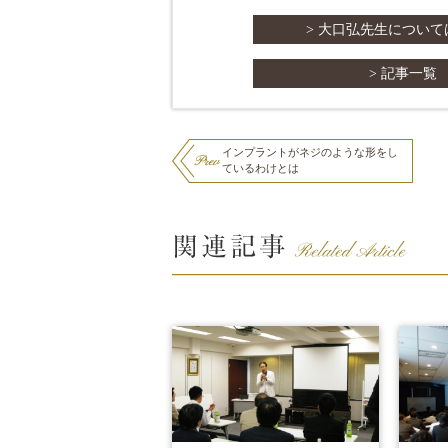
> 大口弘先生につい
> 記事一覧
インプラントがネジのような形をし
ているわけとは