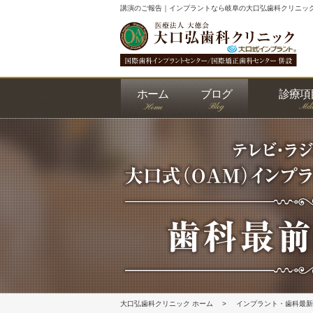
講演のご報告｜インプラントなら岐阜の大口弘歯科クリニッ
ホーム
ブログ
診療項
大口式
予防歯
審美歯
ホワイ
入れ歯
矯正歯
レーザ
根管治
インプ
大口弘歯科クリニック ホーム
インプラント・歯科最新