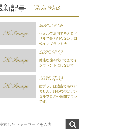
最新記事
New Posts
2026.08.06
ウォルフ法則で考えるド
リルで骨を削らない大口
式インプラント法
2026.08.03
健康な歯を抜いてまでイ
ンプラントにしないで
2026.07.23
歯ブラシは適当でも構い
ません。肝心なのはデン
タルフロスや歯間ブラシ
です。