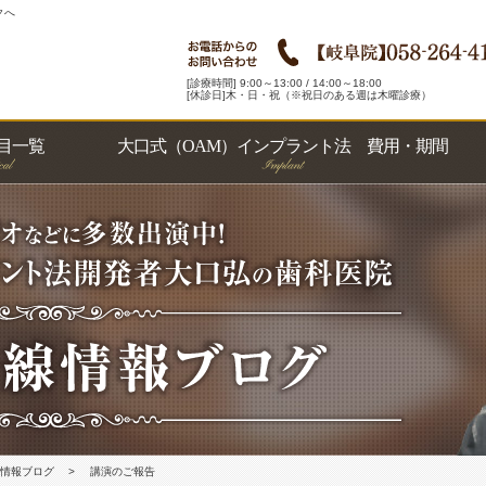
クへ
[診療時間] 9:00～13:00 / 14:00～18:00
[休診日]木・日・祝（※祝日のある週は木曜診療）
目一覧
大口式（OAM）インプラント法 費用・期間
科
科
トニング
・義歯
科
ー
療
ラント法
情報ブログ
講演のご報告